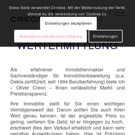
Diese Seite verwendet Cookies. Mit der Weiternutzung der Seite,
stimmst du die Verwendung von Cookies zu.
Einstellungen akzeptieren
Verberge nur die Benachrichtigung
Einstellungen
WERTERMITTLUNG
Als erfahrener Immobilienmakler und
Sachverständiger für Immobilienbewertung (u.a.
Dekra-zertifiziert, seit 1994 Berufserfahrung) biete ich
– Oliver Creon – Ihnen verlässliche Markt- und
Preistransparenz.
Ihre Immobilie stellt für Sie einen wichtigen
Vermögenswert dar. Darum sollten Sie auch ihren
Wert genau kennen. Ist der angesetzte Preis zu
gering, verlieren Sie Geld; ist er hingegen zu hoch,
erschwert dies den Verkauf erheblich und kann sehr
negative Auswirkungen haben. Hier ist Präzision