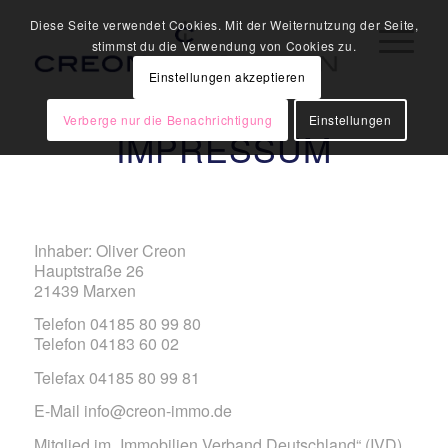
Diese Seite verwendet Cookies. Mit der Weiternutzung der Seite,
stimmst du die Verwendung von Cookies zu.
Einstellungen akzeptieren
Verberge nur die Benachrichtigung
Einstellungen
IMPRESSUM
Inhaber: Oliver Creon
Hauptstraße 26
21439 Marxen
Telefon 04185 80 99 80
Telefon 04183 60 02
Telefax 04185 80 99 81
E-Mail info@creon-immo.de
Mitglied im „Immobilien Verband Deutschland“ (IVD)