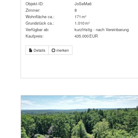
Objekt-ID:
JoSeMa6
Zimmer:
8
Wohnfläche ca.:
171 m²
Grund­stück ca.:
1.010 m²
Verfügbar ab:
kurzfristig - nach Vereinbarung
Kaufpreis:
435.000 EUR
Details
merken