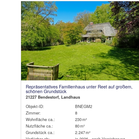
Repräsentatives Familienhaus unter Reet auf großem,
schönen Grundstück
21227 Bendestorf, Landhaus
Objekt-ID:
BNEGM2
Zimmer:
8
Wohnfläche ca.:
230 m²
Nutzfläche ca.:
80 m²
Grund­stück ca.:
2.247 m²
Verfügbar ab:
in 2026 - nach Vereinbarung,