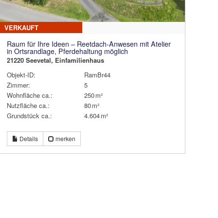
VERKAUFT
Raum für Ihre Ideen – Reetdach-Anwesen mit Atelier
in Ortsrandlage, Pferdehaltung möglich
21220 Seevetal, Einfamilienhaus
Objekt-ID:
RamBr44
Zimmer:
5
Wohnfläche ca.:
250 m²
Nutzfläche ca.:
80 m²
Grund­stück ca.:
4.604 m²
Details
merken