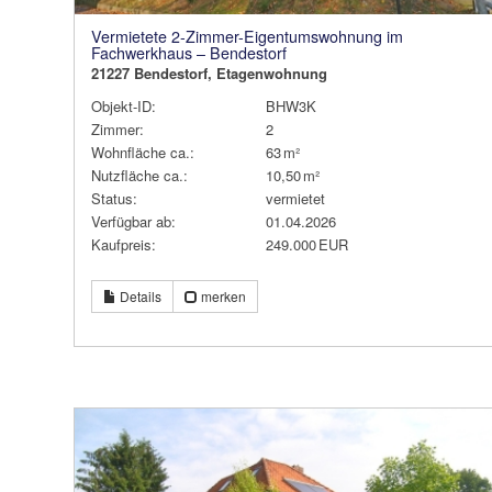
Vermietete 2-Zimmer-Eigentumswohnung im
Fachwerkhaus – Bendestorf
21227 Bendestorf, Etagenwohnung
Objekt-ID:
BHW3K
Zimmer:
2
Wohnfläche ca.:
63 m²
Nutzfläche ca.:
10,50 m²
Status:
vermietet
Verfügbar ab:
01.04.2026
Kaufpreis:
249.000 EUR
Details
merken