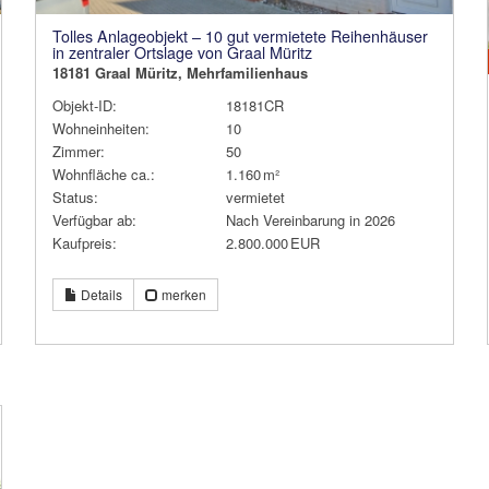
Tolles Anlageobjekt – 10 gut vermietete Reihenhäuser
in zentraler Ortslage von Graal Müritz
18181 Graal Müritz, Mehrfamilienhaus
Objekt-ID:
18181CR
Wohneinheiten:
10
Zimmer:
50
Wohnfläche ca.:
1.160 m²
Status:
vermietet
Verfügbar ab:
Nach Vereinbarung in 2026
Kaufpreis:
2.800.000 EUR
Details
merken