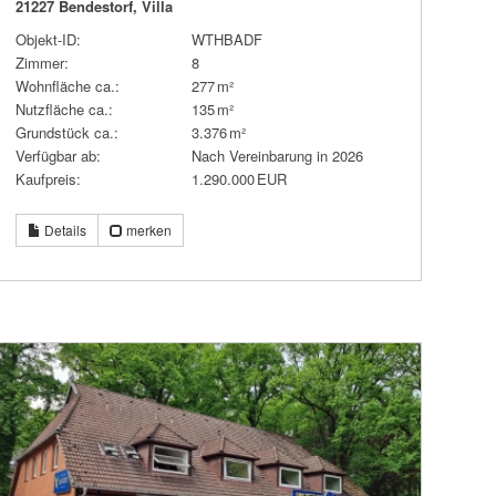
21227 Bendestorf, Villa
Objekt-ID:
WTHBADF
Zimmer:
8
Wohnfläche ca.:
277 m²
Nutzfläche ca.:
135 m²
Grund­stück ca.:
3.376 m²
Verfügbar ab:
Nach Vereinbarung in 2026
Kaufpreis:
1.290.000 EUR
Details
merken