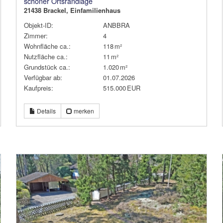
schöner Ortsrandlage
21438 Brackel, Einfamilienhaus
Objekt-ID:
ANBBRA
Zimmer:
4
Wohnfläche ca.:
118 m²
Nutzfläche ca.:
11 m²
Grund­stück ca.:
1.020 m²
Verfügbar ab:
01.07.2026
Kaufpreis:
515.000 EUR
Details
merken