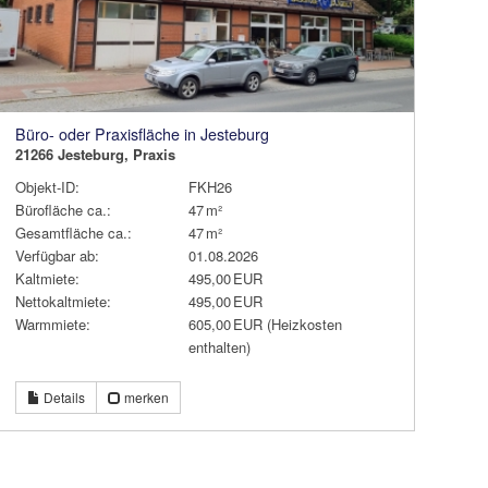
Büro- oder Praxisfläche in Jesteburg
21266 Jesteburg, Praxis
Objekt-ID:
FKH26
Bürofläche ca.:
47 m²
Gesamtfläche ca.:
47 m²
Verfügbar ab:
01.08.2026
Kaltmiete:
495,00 EUR
Nettokaltmiete:
495,00 EUR
Warmmiete:
605,00 EUR (Heizkosten
enthalten)
Details
merken