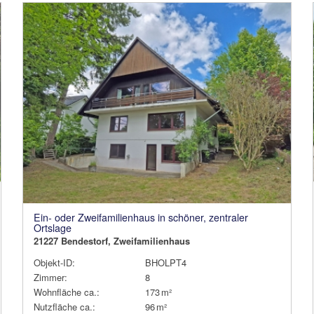
Ein- oder Zweifamilienhaus in schöner, zentraler
Ortslage
21227 Bendestorf, Zweifamilienhaus
Objekt-ID:
BHOLPT4
Zimmer:
8
Wohnfläche ca.:
173 m²
Nutzfläche ca.:
96 m²