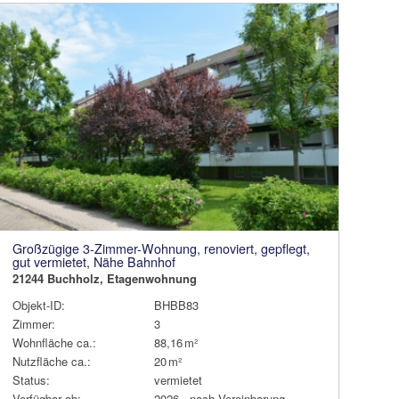
Großzügige 3-Zimmer-Wohnung, renoviert, gepflegt,
gut vermietet, Nähe Bahnhof
21244 Buchholz, Etagenwohnung
Objekt-ID:
BHBB83
Zimmer:
3
Wohnfläche ca.:
88,16 m²
Nutzfläche ca.:
20 m²
Status:
vermietet
Verfügbar ab:
2026 - nach Vereinbarung,