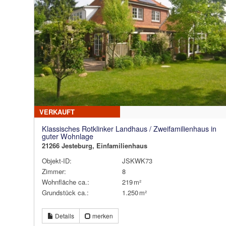
VERKAUFT
Klassisches Rotklinker Landhaus / Zweifamilienhaus in
guter Wohnlage
21266 Jesteburg, Einfamilienhaus
Objekt-ID:
JSKWK73
Zimmer:
8
Wohnfläche ca.:
219 m²
Grund­stück ca.:
1.250 m²
Details
merken